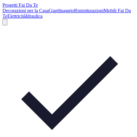
Progetti Fai Da Te
Decorazioni per la Casa
Giardinaggio
Ristrutturazioni
Mobili Fai Da
Te
Elettricità
Idraulica