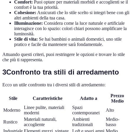
Comfort:
Puoi optare per materiali morbidi e accoglienti se il
comfort è la tua priorità.
Cohesione:
Assicurati che lo stile scelto si integri bene con gli
altri ambienti della tua casa.
Illuminazione:
Considera come la luce naturale e artificiale
interagisce con lo spazio: colori chiari possono amplificare la
luminosità.
Stile di vita:
Se hai bambini o animali domestici, uno stile
pratico e facile da mantenere sarà fondamentale.
Attuando questi criteri, puoi restringere le opzioni e trovare lo stile
che più ti rappresenta.
3
Confronto tra stili di arredamento
Ecco un utile confronto tra i diversi stili di arredamento:
Prezzo
Stile
Caratteristiche
Adatto a
Medio
Linee pulite, materiali
Spazi
Moderno
Alto
moderni
contemporanei
Materiali naturali,
Ambienti
Medio-
Rustico
accogliente
tradizionali
basso
Industriale
Elementi grezzi, vintage
Loft e spazi ampi
Medio